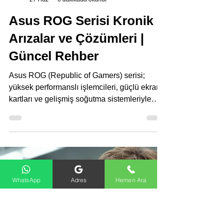
Ankara Asus Servisi
27 Haz
6 dakikada okunur
Asus ROG Serisi Kronik
Arızalar ve Çözümleri |
Güncel Rehber
Asus ROG (Republic of Gamers) serisi;
yüksek performanslı işlemcileri, güçlü ekran
kartları ve gelişmiş soğutma sistemleriyle
oyuncuların en çok tercih ettiği laptop
serilerinden biridir. Ancak uzun süre yüksek
yük altında çalışan bu cihazlarda zamanla
WhatsApp
Adres
Hemen Ara
bazı kronik arızalar ortaya çıkabilmektedir.
Özellikle ROG Strix, Zephyrus, Flow ve Scar
modellerinde aşırı ısınma, fan gürültüsü,
ekran problemleri, BIOS sorunları ve şarj