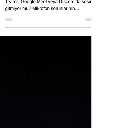
Asus laptop mikrofon çalışmıyor mu? Zoom,
Teams, Google Meet veya Discord'da sesiniz
gitmiyor mu? Mikrofon sorunlarının
nedenlerini ve çözüm yollarını detaylı
rehberimizde öğrenin.