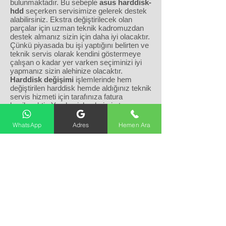
bulunmaktadır. Bu sebeple
asus harddisk-
hdd
seçerken servisimize gelerek destek
alabilirsiniz. Ekstra değiştirilecek olan
parçalar için uzman teknik kadromuzdan
destek almanız sizin için daha iyi olacaktır.
Çünkü piyasada bu işi yaptığını belirten ve
teknik servis olarak kendini göstermeye
çalışan o kadar yer varken seçiminizi iyi
yapmanız sizin alehinize olacaktır.
Harddisk değişimi
işlemlerinde hem
değiştirilen harddisk hemde aldığınız teknik
servis hizmeti için tarafınıza fatura
kesilecektir. Yapılan işlemlerimiz tamamen
garanti kapsamı altında olup cihazınız
teknik uzman kadromuz tarafından
WhatsApp
Adres
Hemen Ara
güvence altındadır.
229 65 32
0(312)
Sıhhiye, Toros Sk. NO:377,
06570 Çankaya/Ankara
(Otoparkımız Mevcuttur)
Gizlilik Politikası
KVKK Aydınlatma Metni
​Çerez Politikası