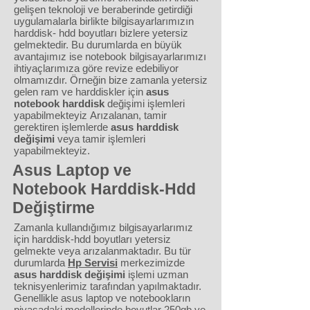
gelişen teknoloji ve beraberinde getirdiği
uygulamalarla birlikte bilgisayarlarımızın
harddisk- hdd boyutları bizlere yetersiz
gelmektedir. Bu durumlarda en büyük
avantajımız ise notebook bilgisayarlarımızı
ihtiyaçlarımıza göre revize edebiliyor
olmamızdır. Örneğin bize zamanla yetersiz
gelen ram ve harddiskler için
asus
notebook harddisk
değişimi işlemleri
yapabilmekteyiz Arızalanan, tamir
gerektiren işlemlerde
asus harddisk
değişimi
veya tamir işlemleri
yapabilmekteyiz.
Asus Laptop ve
Notebook Harddisk-Hdd
Değiştirme
Zamanla kullandığımız bilgisayarlarımız
için harddisk-hdd boyutları yetersiz
gelmekte veya arızalanmaktadır. Bu tür
durumlarda
Hp Servisi
merkezimizde
asus harddisk değişimi
işlemi uzman
teknisyenlerimiz tarafından yapılmaktadır.
Genellikle asus laptop ve notebookların
piyasadaki modellerinde boyutlar 250gb ve