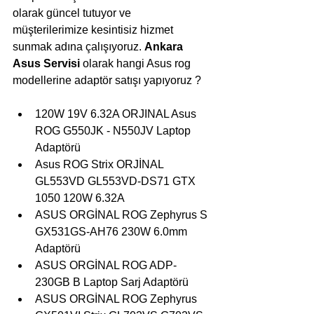
olarak güncel tutuyor ve 
müşterilerimize kesintisiz hizmet 
sunmak adına çalışıyoruz. 
Ankara 
Asus Servisi
 olarak hangi Asus rog 
modellerine adaptör satışı yapıyoruz ?
120W 19V 6.32A ORJINAL Asus 
ROG G550JK - N550JV Laptop 
Adaptörü
Asus ROG Strix ORJİNAL 
GL553VD GL553VD-DS71 GTX 
1050 120W 6.32A
ASUS ORGİNAL ROG Zephyrus S 
GX531GS-AH76 230W 6.0mm 
Adaptörü
ASUS ORGİNAL ROG ADP-
230GB B Laptop Sarj Adaptörü
ASUS ORGİNAL ROG Zephyrus 