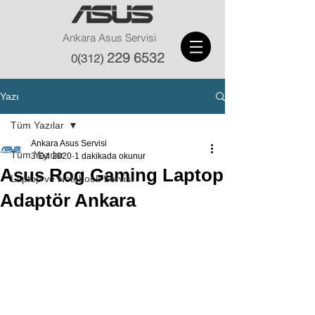
Ankara Asus Servisi
229 6532
0(312)
Yazı
Tüm Yazılar
Ankara Asus Servisi
Tüm Yazılar
3 Eyl 2020
1 dakikada okunur
Asus Rog Gaming Laptop
Laptop ve Notebook Servisi
Adaptör Ankara