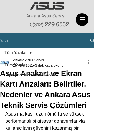
Ankara Asus Servisi
229 6532
0(312)
Yazı
Tüm Yazılar
Ankara Asus Servisi
Tüm Yazılar
25 Tem 2025
3 dakikada okunur
Asus Anakart ve Ekran
Laptop ve Notebook Servisi
Kartı Arızaları: Belirtiler,
Nedenler ve Ankara Asus
Teknik Servis Çözümleri
Asus markası, uzun ömürlü ve yüksek 
performanslı bilgisayar donanımlarıyla 
kullanıcıların güvenini kazanmış bir 