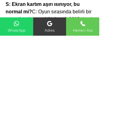
S: Ekran kartım aşırı ısınıyor, bu 
normal mi?
C: Oyun sırasında belirli bir 
ısı seviyesi normaldir. Ancak 90°C üzeri 
sıcaklıklar cihazın zarar görmesine 
WhatsApp
Adres
Hemen Ara
neden olabilir.
S: Tamir süresi ne kadar?
C: Anakart 
veya ekran kartı arızalarında ortalama 2-
5 iş günü içinde onarım 
tamamlanmaktadır.
📞 Asus Cihazlarınızda 
Güvendesiniz!
Eğer siz de Asus cihazınızda anakart 
ya da ekran kartı ile ilgili bir sorun 
yaşıyorsanız, 
Ankara Asus teknik 
servisi
 olarak sizin yanınızdayız. 
Hemen bizimle 
iletişime geçin
, 
cihazınızı güvenle bize emanet edin!